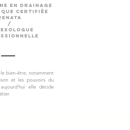
nne en drainage
ique certifiée
Renata
/
lexologue
ssionnelle
 le bien-être, notamment
rison et les pouvoirs du
aujourd'hui elle décide
étier.