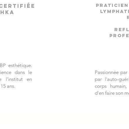
Praticie
certifiée
lymphat
chka
ref
profe
P esthétique.
ience dans le
Passionnée par
l'institut en
par l'auto-gué
 15 ans.
corps humain, 
d'en faire son m