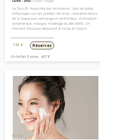
Durée : 2h00 -
(
corps + visage)
Le Soin Dr. Hauschka par excellence : bain de pieds,
effleurages sur les jambes, les bras, relaxation douce
de la nuque puis nettoyage en profondeur, stimulation
lymphatique, masque, modelage du décolleté…Un
moment d’évasion délassant le corps et l’esprit.
135 €
Réservez
En forfait 5 soins : 607 €
SOIN