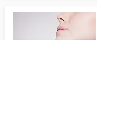
SOIN "UN TEMPS
POUR MOI"
Durée : 1h00
Même si le temps vous est compté, cette heure vous
appartient. Savourez les doux effleurages sur le
visage et le décolleté, les bienfaits des cures,
masques et soins sur-mesure. Pour ce rendez-vous
avec soi, on trouve toujours le temps.
69 €
Réservez