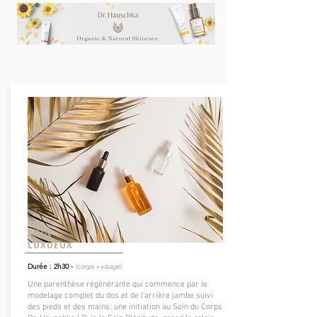
SOIN
LUXUEUX
Durée : 2h30 -
(corps + visage)
Une parenthèse régénérante qui commence par le
modelage complet du dos et de l’arrière jambe suivi
des pieds et des mains: une initiation au Soin du Corps