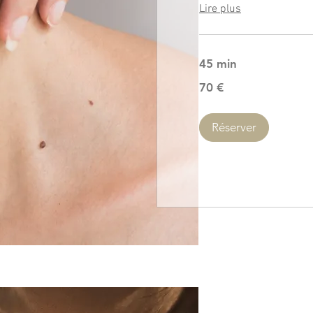
Lire plus
45 min
70
70 €
euros
Réserver