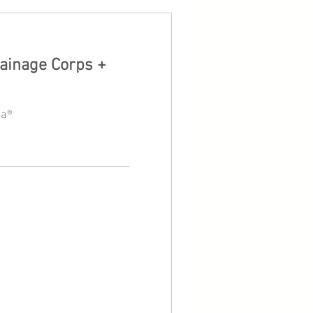
rainage Corps +
ca®