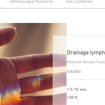
Réflexologie Plantaire
Les Combinés
Drainage lymph
Méthode Renata Fran
Lire plus
1 h 15 min
130
130 €
euros