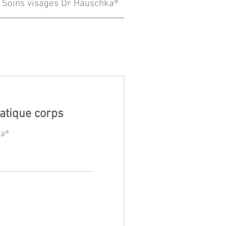
Soins visages Dr Hauschka®
Soins corps Dr Ha
atique corps
ca®